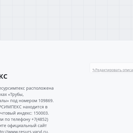
✎
Редактировать опис
КС
ресурсимпекс расположена
ках «Трубы,
алы» под номером 109869.
РСИМПЕКС находится в
очтовый индекс: 150003.
и по телефону +7(4852)
тите официальный сайт
//www.resurs.yarvl.ru.