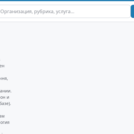
в
ен
чня,
ании.
фон и
азе).
а
ам
логия